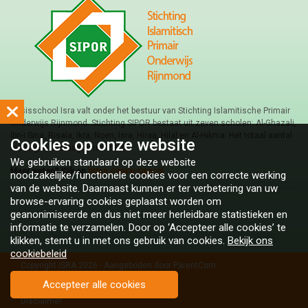
Basisschool Isra valt onder het bestuur van Stichting Islamitische Primair
Onderwijs Rijnmond. Stichting SIPOR bestaat uit zeven scholen: Al-Ghazali,
Ibn-i Sina, Risala, Ikra, Noen, Isra, Hiraa, Hilal en Al-Hikma. Het totaal aantal
Cookies op
onze website
leerlingen bedraagt circa 2900.
We gebruiken standaard op deze website
Meer weten? Kijk op
https://www.sipor.nl
noodzakelijke/functionele cookies voor een correcte werking
van de website. Daarnaast kunnen er ter verbetering van uw
browse-ervaring cookies geplaatst worden om
geanonimiseerde en dus niet meer herleidbare statistieken en
informatie te verzamelen. Door op ‘Accepteer alle cookies’ te
klikken, stemt u in met ons gebruik van cookies.
Bekijk ons
cookiebeleid
Copyright ISRA 2026 - Aangeboden door
ParentCom
Algemene voorwaarden
Accepteer alle cookies
Disclaimer